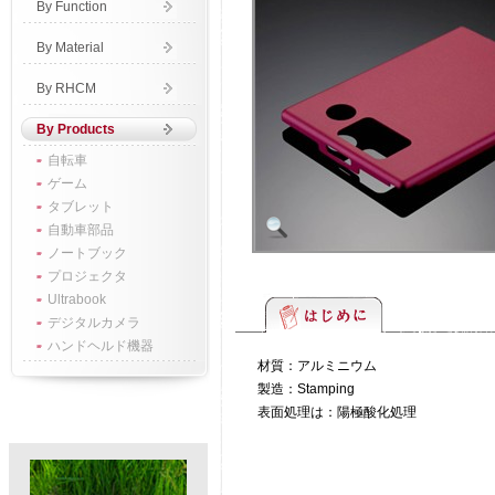
By Function
By Material
By RHCM
By Products
自転車
ゲーム
タブレット
自動車部品
ノートブック
プロジェクタ
Ultrabook
デジタルカメラ
ハンドヘルド機器
材質：アルミニウム
製造：Stamping
表面処理は：陽極酸化処理