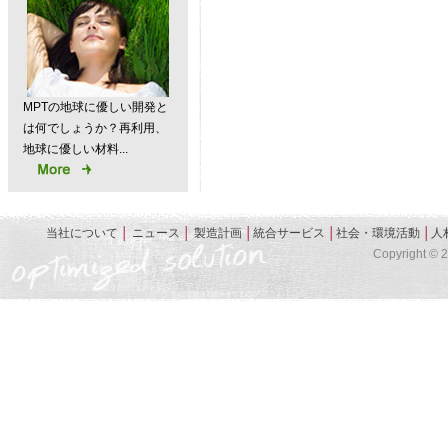
MPTの地球に優しい開発と
は何でしょうか？再利用、
地球に優しい材料...
当社について
│
ニュース
│
製造計画
│
統合サービス
│
社会・環境活動
│
人
Copyright © 20