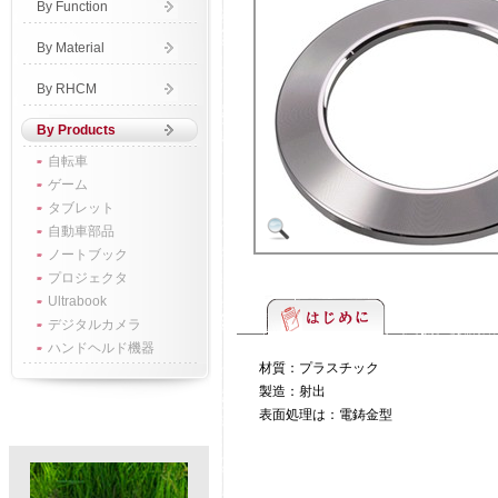
By Function
By Material
By RHCM
By Products
自転車
ゲーム
タブレット
自動車部品
ノートブック
プロジェクタ
Ultrabook
デジタルカメラ
ハンドヘルド機器
材質：プラスチック
製造：射出
表面処理は：電鋳金型