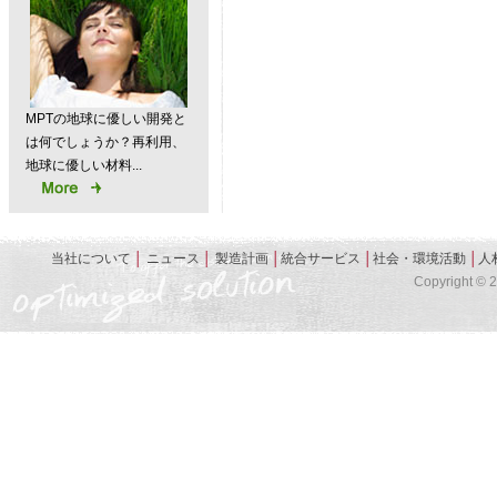
MPTの地球に優しい開発と
は何でしょうか？再利用、
地球に優しい材料...
当社について
│
ニュース
│
製造計画
│
統合サービス
│
社会・環境活動
│
人
Copyright © 20