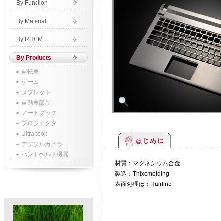
By Function
By Material
By RHCM
By Products
自転車
ゲーム
タブレット
自動車部品
ノートブック
プロジェクタ
Ultrabook
デジタルカメラ
ハンドヘルド機器
材質：マグネシウム合金
製造：Thixomolding
表面処理は：Hairline