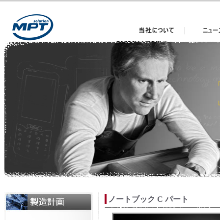
当社について
News
ノートブック C パート