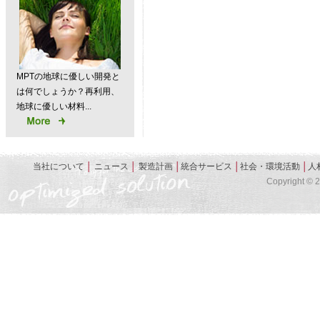
MPTの地球に優しい開発と
は何でしょうか？再利用、
地球に優しい材料...
当社について
│
ニュース
│
製造計画
│
統合サービス
│
社会・環境活動
│
人
Copyright © 20