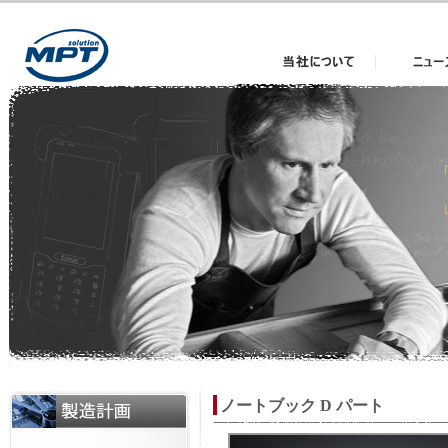
当社について
News
ノートブック D パート