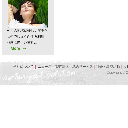
MPTの地球に優しい開発と
は何でしょうか？再利用、
地球に優しい材料...
当社について
│
ニュース
│
製造計画
│
統合サービス
│
社会・環境活動
│
人
Copyright © 20