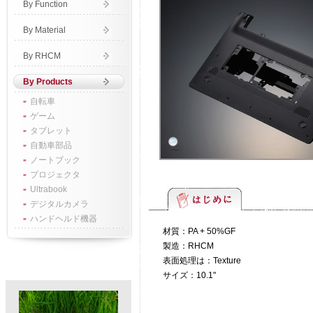
By Function
By Material
By RHCM
By Products
自転車
ゲーム
タブレット
自動車部品
ノートブック
プロジェクタ
Ultrabook
デジタルカメラ
ハンドヘルド機器
材質：PA + 50%GF
製造：RHCM
表面処理は：Texture
サイズ：10.1"